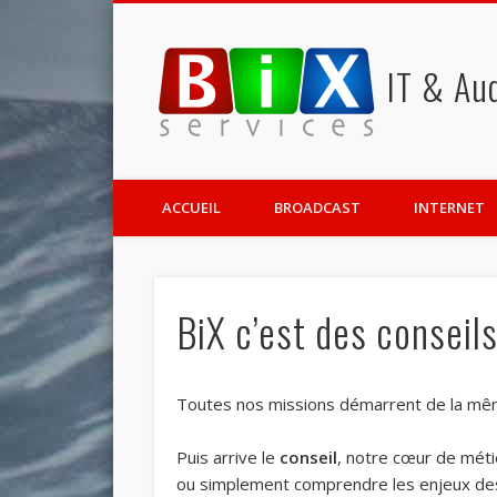
IT & Aud
Facebook
Vimeo
Google+
ACCUEIL
BROADCAST
INTERNET
BiX c’est des conseil
Toutes nos missions démarrent de la mêm
Puis arrive le
conseil
, notre cœur de méti
ou simplement comprendre les enjeux des