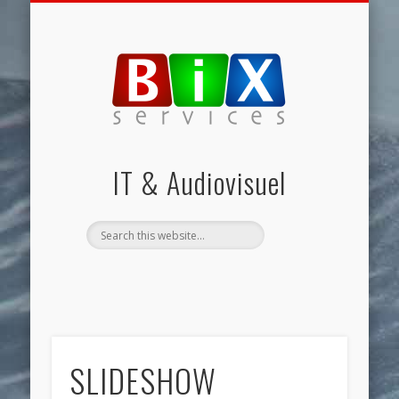
BROADCAST
EXPERTISE
INTERNET
ACCUEIL
DÉMOS
IT & Audiovisuel
SLIDESHOW